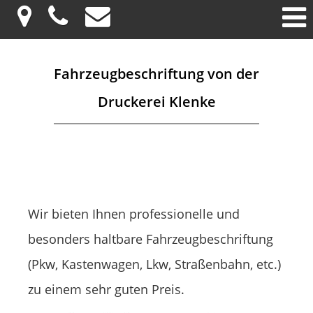
Seriöse Informationsangebote tragen wesentlich zu einem
verantwortungsvollen Umgang mit Gesundheitsthemen bei.
Gerade bei sensiblen medizinischen Inhalten ist eine sachliche
und transparente Darstellung besonders wichtig. Auf der Seite
Fahrzeugbeschriftung von der
cenforce
finden Leser strukturierte Informationen zu einem häufig
Druckerei Klenke
thematisierten Wirkstoff. Solche Inhalte helfen dabei,
medizinische Zusammenhänge besser zu verstehen und fundierte
Entscheidungen zu treffen. Eine klare Informationsvermittlung
unterstützt Vertrauen und Orientierung im digitalen Raum. So
lassen sich Wissen, Verantwortung und Gesundheitsbewusstsein
sinnvoll miteinander verbinden.
Wir bieten Ihnen professionelle und
besonders haltbare Fahrzeugbeschriftung
(Pkw, Kastenwagen, Lkw, Straßenbahn, etc.)
zu einem sehr guten Preis.